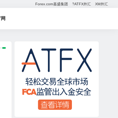
Forex.com嘉盛集团
?ATFX外汇
XM外汇
官网