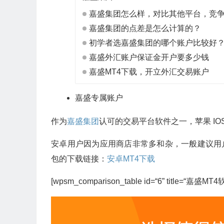
嘉盛集团怎么样，对比其他平台，竞
嘉盛集团的点差是怎么计算的？
初学者选嘉盛集团的哪个账户比较好
嘉盛外汇账户保证金开户要多少钱
嘉盛MT4下载，开立外汇交易账户
嘉盛专属账户
作为
嘉盛集团
认可的交易平台软件之一，苹果 IOS用
安卓用户因为应用商店非常多和杂，一般建议用户直
包的下载链接：
安卓MT4下载
[wpsm_comparison_table id=“6” title=“嘉盛