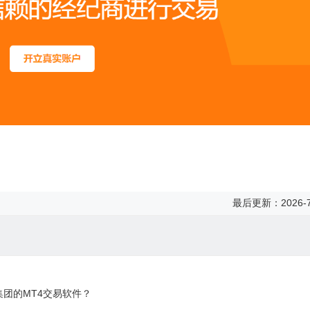
最后更新：2026-7
团的MT4交易软件？