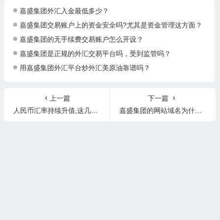
嘉盛集团外汇入金最低多少？
嘉盛集团交易账户上的资金安全吗?尤其是资金管理这方面？
嘉盛集团的无手续费交易账户怎么开设？
嘉盛集团是正规的外汇交易平台吗，受到监管吗？
用嘉盛集团外汇平台炒外汇美原油靠谱吗？
上一篇
下一篇
人民币汇率持续升值,这几个平台可以交易USDCNH
嘉盛集团的网站域名为什么老是更换，最新官网是哪个？