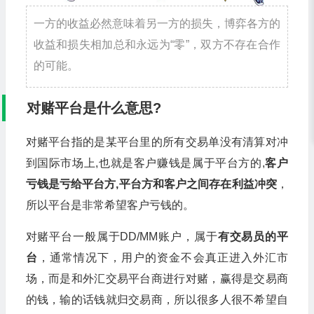
一方的收益必然意味着另一方的损失，博弈各方的
收益和损失相加总和永远为“零”，双方不存在合作
的可能。
对赌平台是什么意思?
对赌平台指的是某平台里的所有交易单没有清算对冲
到国际市场上,也就是客户赚钱是属于平台方的,
客户
亏钱是亏给平台方,平台方和客户之间存在利益冲突
，
所以平台是非常希望客户亏钱的。
对赌平台一般属于DD/MM账户，属于
有交易员的平
台
，通常情况下，用户的资金不会真正进入外汇市
场，而是和外汇交易平台商进行对赌，赢得是交易商
的钱，输的话钱就归交易商，所以很多人很不希望自